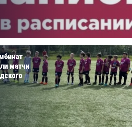
омбинат
ли матчи
одского