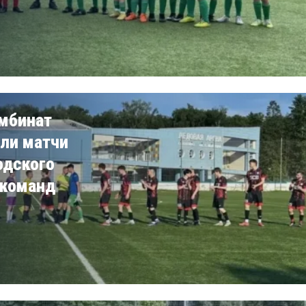
омбинат
ли матчи
одского
 команд