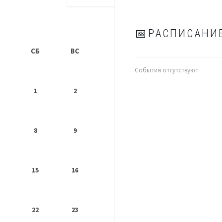
РАСПИСАНИ
Т
СБ
ВС
События отсутствуют
1
2
8
9
15
16
22
23