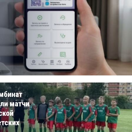
омбинат
ли матчи
ской
етских