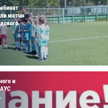
омбинат
ли матчи
одского
ного и
МАУС
.