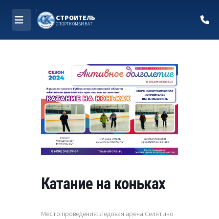
СТРОИТЕЛЬ
СПОРТКОМБИНАТ
МЕНЮ
Перейти
к
содержимому
Катание на коньках
Место проведения: Ледовая арена Селятино