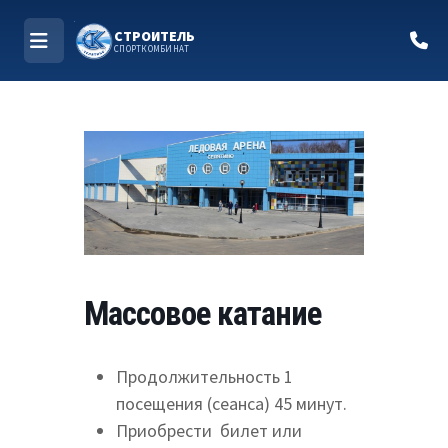
СТРОИТЕЛЬ
СПОРТКОМБИНАТ
МЕНЮ
Перейти
к
содержимому
Массовое катание
Продолжительность 1
посещения (сеанса) 45 минут.
Приобрести билет или