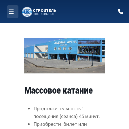
СТРОИТЕЛЬ
СПОРТКОМБИНАТ
МЕНЮ
Перейти
к
содержимому
Массовое катание
Продолжительность 1
посещения (сеанса) 45 минут.
Приобрести билет или