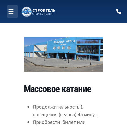
СТРОИТЕЛЬ
СПОРТКОМБИНАТ
МЕНЮ
Перейти
к
содержимому
Массовое катание
Продолжительность 1
посещения (сеанса) 45 минут.
Приобрести билет или