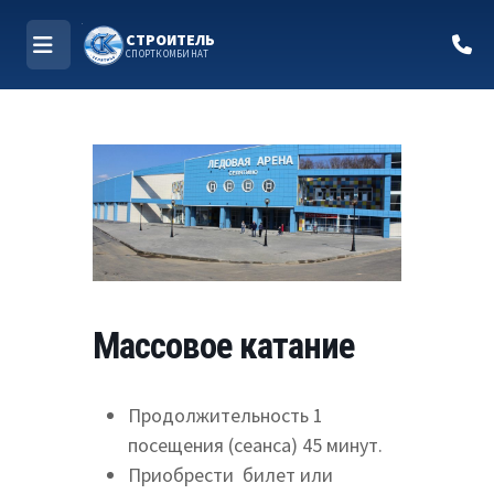
СТРОИТЕЛЬ
СПОРТКОМБИНАТ
МЕНЮ
Перейти
к
содержимому
Массовое катание
Продолжительность 1
посещения (сеанса) 45 минут.
Приобрести билет или