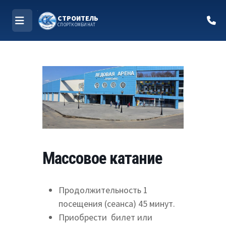
СТРОИТЕЛЬ
СПОРТКОМБИНАТ
МЕНЮ
Перейти
к
содержимому
Массовое катание
Продолжительность 1
посещения (сеанса) 45 минут.
Приобрести билет или