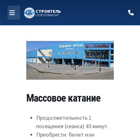
СТРОИТЕЛЬ
СПОРТКОМБИНАТ
МЕНЮ
Перейти
к
содержимому
Массовое катание
Продолжительность 1
посещения (сеанса) 45 минут.
Приобрести билет или