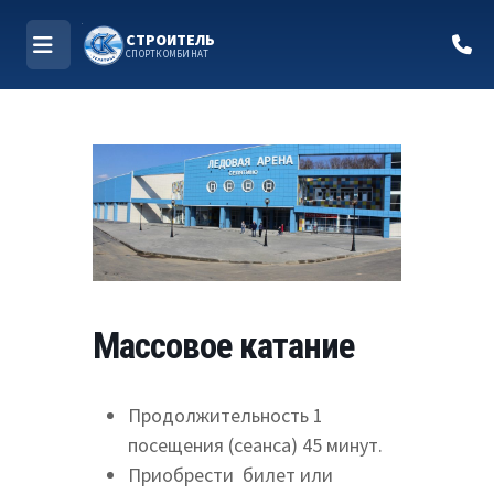
СТРОИТЕЛЬ
СПОРТКОМБИНАТ
МЕНЮ
Перейти
к
содержимому
Массовое катание
Продолжительность 1
посещения (сеанса) 45 минут.
Приобрести билет или