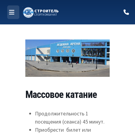
СТРОИТЕЛЬ
СПОРТКОМБИНАТ
МЕНЮ
Перейти
к
содержимому
Массовое катание
Продолжительность 1
посещения (сеанса) 45 минут.
Приобрести билет или