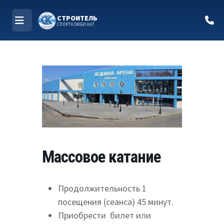
СТРОИТЕЛЬ
СПОРТКОМБИНАТ
МЕНЮ
Перейти
к
содержимому
Массовое катание
Продолжительность 1
посещения (сеанса) 45 минут.
Приобрести билет или