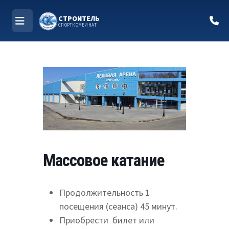
СТРОИТЕЛЬ
СПОРТКОМБИНАТ
МЕНЮ
Перейти
к
содержимому
Массовое катание
Продолжительность 1
посещения (сеанса) 45 минут.
Приобрести билет или