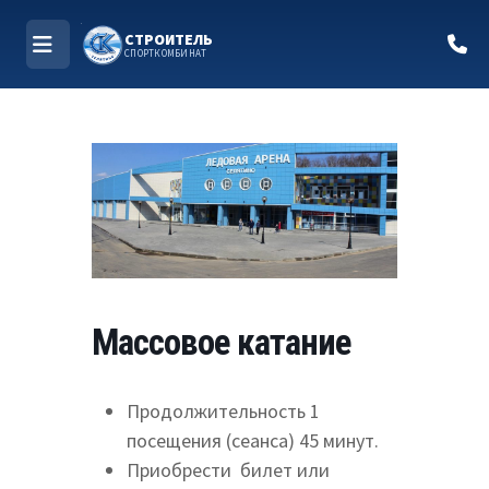
СТРОИТЕЛЬ
СПОРТКОМБИНАТ
МЕНЮ
Перейти
к
содержимому
Массовое катание
Продолжительность 1
посещения (сеанса) 45 минут.
Приобрести билет или