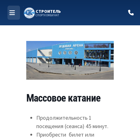
СТРОИТЕЛЬ
СПОРТКОМБИНАТ
МЕНЮ
Перейти
к
содержимому
Массовое катание
Продолжительность 1
посещения (сеанса) 45 минут.
Приобрести билет или