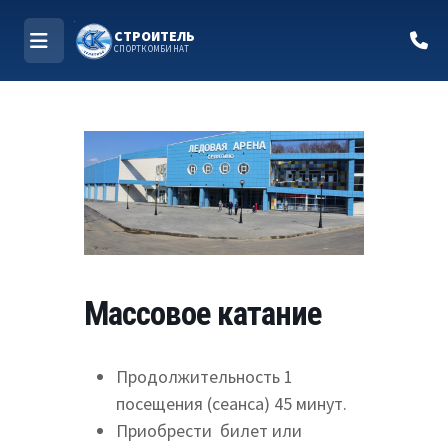
СТРОИТЕЛЬ
СПОРТКОМБИНАТ
МЕНЮ
Перейти
к
содержимому
Массовое катание
Продолжительность 1
посещения (сеанса) 45 минут.
Приобрести билет или