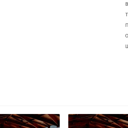
В
П
О
Ц