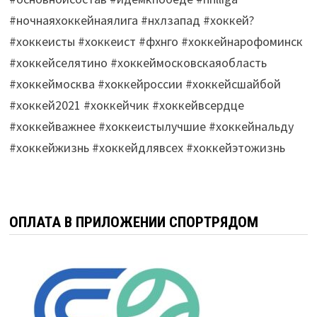
#ночнаяхоккейнаялига #нхлзапад #хоккей?
#хоккеисты #хоккеист #фхнго #хоккейнарофоминск
#хоккейселятино #хоккеймосковскаяобласть
#хоккеймосква #хоккейроссии #хоккейсшайбой
#хоккей2021 #хоккейчик #хоккейвсердце
#хоккейважнее #хоккеистылучшие #хоккейнальду
#хоккейжизнь #хоккейдлявсех #хоккейэтожизнь
ОПЛАТА В ПРИЛОЖЕНИИ СПОРТРЯДОМ