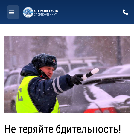
СТРОИТЕЛЬ
СПОРТКОМБИНАТ
МЕНЮ
Перейти
к
содержимому
Не теряйте бдительность!