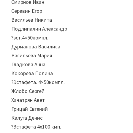
Смирнов Иван
Серавин Егор
Васильев Никита
Подлипалин Александр
?эст.4×50компл.
Дурманова Василиса
Васильева Мария
Гладкова Анна
Кокорева Полина
?Эстафета. 4×50компл.
Жлобо Сергей
Хачатрян Авет
Грицай Евгений
Калуга Денис
?Эстафета 4х100 кмп.