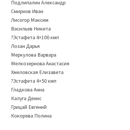
Подлипалин Александр
Смирнов Иван
Лисогор Максим
Васильев Никита
?Эстафета 4×100 кмп
Лозан Дарья
Меркулова Варвара
Мелкозернова Анастасия
Хмеловская Елизавета
?Эстафета 4×50 кмп
Гладкова Анна
Калуга Денис
Грицай Евгений
Кокорева Полина