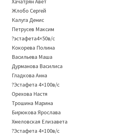
Хачатрян Авет
Жлобо Сергей
Калуга Денис
Петрусев Максим
?эстафета4×50в/с
Кокорева Полина
Васильева Маша
Дурманова Василиса
Гладкова Анна
?Эстафета 4×100в/с
Орехова Настя
Трошина Марина
Бирюкова Ярослава
Хмеловская Елизавета
?Эстафета 4×100в/с