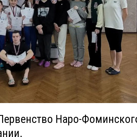
 Первенство Наро-Фоминског
ании.