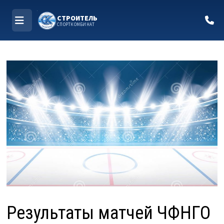
СТРОИТЕЛЬ
СПОРТКОМБИНАТ
МЕНЮ
Перейти
к
содержимому
Результаты матчей ЧФНГО