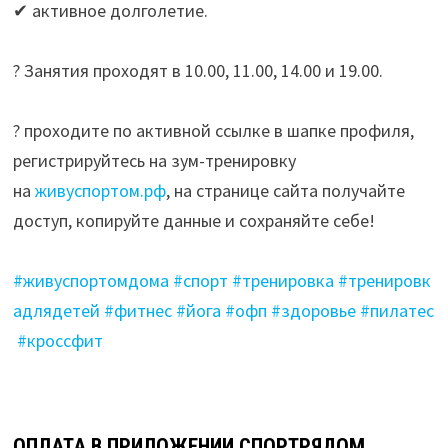
✔ активное долголетие.
⠀
? Занятия проходят в 10.00, 11.00, 14.00 и 19.00.
⠀
? проходите по активной ссылке в шапке профиля,
регистрируйтесь на зум-тренировку
на
живуспортом.рф
, на странице сайта получайте
доступ, копируйте данные и сохраняйте себе!
⠀
#живуспортомдома
#спорт
#тренировка
#тренировк
адлядетей
#фитнес
#йога
#офп
#здоровье
#пилатес
#кроссфит
ОПЛАТА В ПРИЛОЖЕНИИ СПОРТРЯДОМ